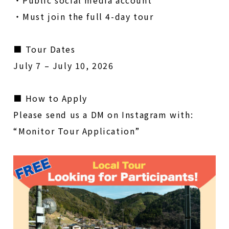
・
Public social media account
・
Must join the full 4-day tour
■ Tour Dates
July 7 – July 10, 2026
■ How to Apply
Please send us a DM on Instagram with:
“Monitor Tour Application”