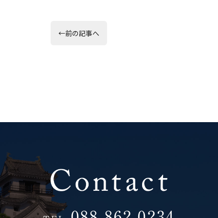
日:
投
前
←
前の記事へ
の
稿
投
稿:
ナ
ビ
ゲ
ー
シ
ョ
ン
088-862-0234