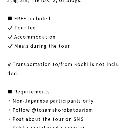
stagram, TikTok, X, or blogs.
■ FREE Included
Tour fee
Accommodation
Meals during the tour
※Transportation to/from Kochi is not inclu
ded.
■ Requirements
・
Non-Japanese participants only
・
Follow @tosamahorobatourism
・
Post about the tour on SNS