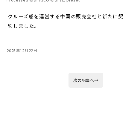
クルーズ船を運営する中国の販売会社と新たに契
約しました。
投
2025年12月22日
稿
日:
投
次
次の記事へ
→
の
稿
投
稿:
ナ
ビ
ゲ